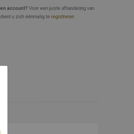
een account?
Voor een juiste afhandeling van
dient u zich éénmalig te
registreren
.