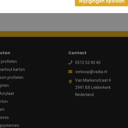
Wijzigingen opslaan
cten
Contact
profielen
0512 52 40 40
partout karton
verkoop@vadia.nl
ium profielen
Van Markenstraat 4
ijsten
2941 BX Lekkerkerk
Acrylaat
Nederland
rton
aam
oires
gsystemen