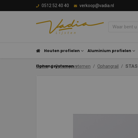
0512 52 40 40
verkoop@vadia.nl
Houten profielen
Aluminium profielen
Ophangsystemen
Home
Ophangsystemen
Ophangrail
STAS 