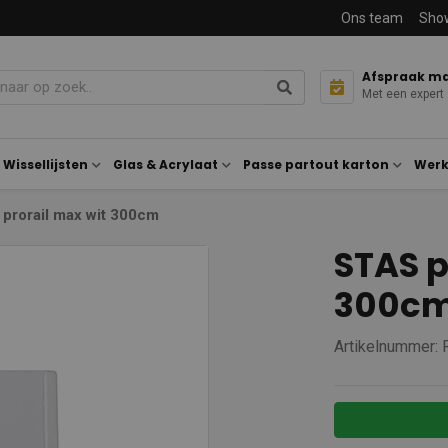
Ons team
Sho
Afspraak m
Met een expert
Wissellijsten
Glas & Acrylaat
Passe partout karton
Werk
prorail max wit 300cm
STAS p
300c
Artikelnummer: