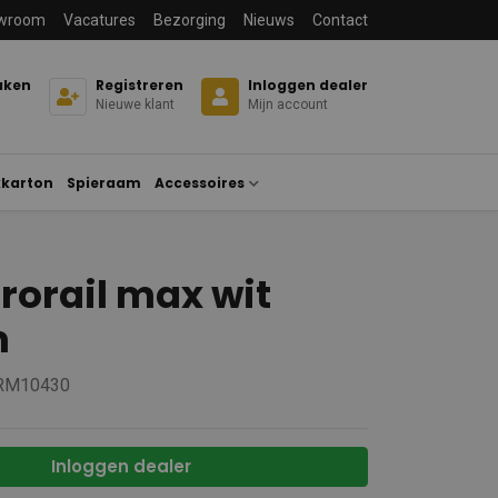
wroom
Vacatures
Bezorging
Nieuws
Contact
aken
Registreren
Inloggen dealer
Nieuwe klant
Mijn account
karton
Spieraam
Accessoires
rorail max wit
m
 RM10430
Inloggen dealer