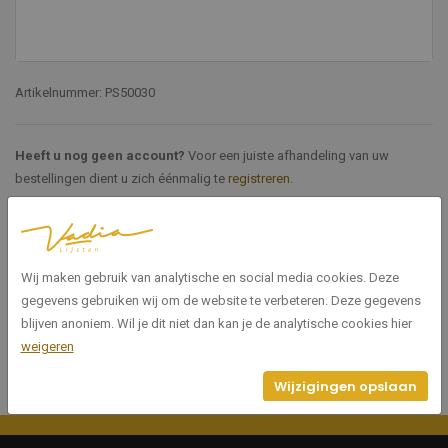
Artikelnummer: PS50030
Heeft u nog geen account?
Voor een juiste afhandeling van uw
bestellingen dient u zich éénmalig te
registreren
.
Specificaties
Wij maken gebruik van analytische en social media cookies. Deze
PS50030
Artikelnummer
gegevens gebruiken wij om de website te verbeteren. Deze gegevens
blijven anoniem. Wil je dit niet dan kan je de analytische cookies hier
weigeren
Wijzigingen opslaan