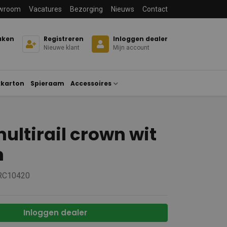
wroom
Vacatures
Bezorging
Nieuws
Contact
aken
Registreren
Inloggen dealer
Nieuwe klant
Mijn account
karton
Spieraam
Accessoires
ultirail crown wit
m
 RC10420
Inloggen dealer