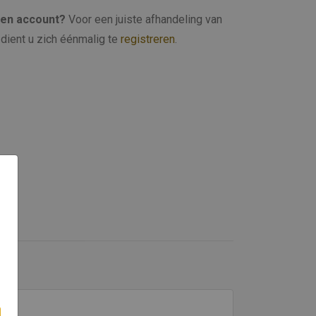
een account?
Voor een juiste afhandeling van
dient u zich éénmalig te
registreren
.