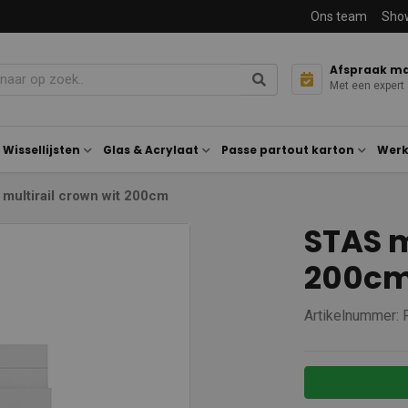
Ons team
Sho
Afspraak m
Met een expert
Wissellijsten
Glas & Acrylaat
Passe partout karton
Werk
multirail crown wit 200cm
STAS m
200c
Artikelnummer: