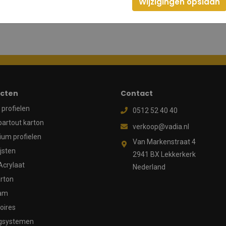
Wijzigingen opslaan
cten
Contact
profielen
0512 52 40 40
partout karton
verkoop@vadia.nl
ium profielen
Van Markenstraat 4
ijsten
2941 BX Lekkerkerk
Acrylaat
Nederland
rton
aam
oires
gsystemen