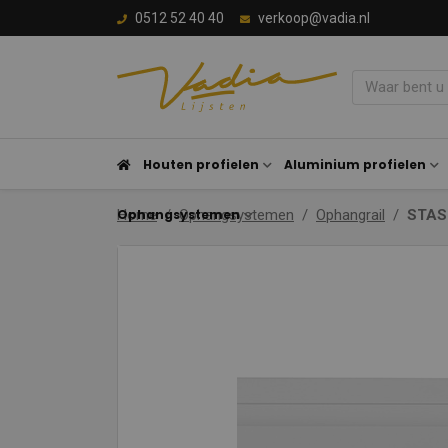
0512 52 40 40
verkoop@vadia.nl
Houten profielen
Aluminium profielen
Ophangsystemen
Home
Ophangsystemen
Ophangrail
STAS 