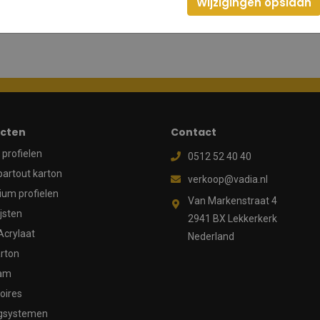
Wijzigingen opslaan
cten
Contact
profielen
0512 52 40 40
partout karton
verkoop@vadia.nl
ium profielen
Van Markenstraat 4
ijsten
2941 BX Lekkerkerk
Acrylaat
Nederland
rton
aam
oires
gsystemen