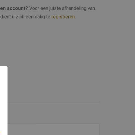
een account?
Voor een juiste afhandeling van
dient u zich éénmalig te
registreren
.