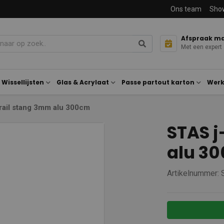
Ons team
Sho
Afspraak m
Met een expert
Wissellijsten
Glas & Acrylaat
Passe partout karton
Werk
rail stang 3mm alu 300cm
STAS j
alu 3
Artikelnummer: