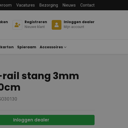
wroom
Vacatures
Bezorging
Nieuws
Contact
aken
Registreren
Inloggen dealer
Nieuwe klant
Mijn account
karton
Spieraam
Accessoires
-rail stang 3mm
00cm
 SO30130
Inloggen dealer