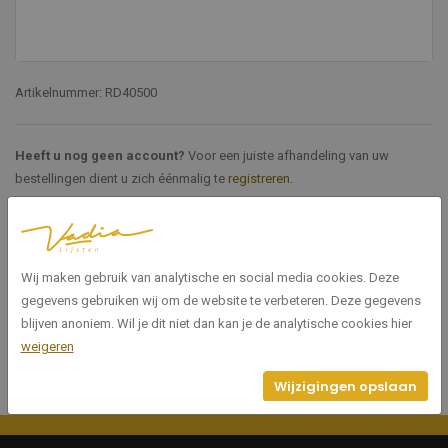
Artikelnummer: RD40500
Heeft u nog geen account?
Voor een juiste afhandeling van uw
bestellingen dient u zich éénmalig te
registreren
.
Specificaties
Wij maken gebruik van analytische en social media cookies. Deze
RD40500
Artikelnummer
gegevens gebruiken wij om de website te verbeteren. Deze gegevens
blijven anoniem. Wil je dit niet dan kan je de analytische cookies hier
weigeren
Wijzigingen opslaan