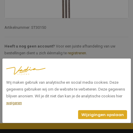
Artikelnummer: ST30150
Heeft u nog geen account?
Voor een juiste afhandeling van uw
bestellingen dient u zich éénmalig te
registreren
.
Specificaties
Wij maken gebruik van analytische en social media cookies. Deze
ST30150
Artikelnummer
gegevens gebruiken wij om de website te verbeteren. Deze gegevens
blijven anoniem. Wil je dit niet dan kan je de analytische cookies hier
weigeren
Wijzigingen opslaan