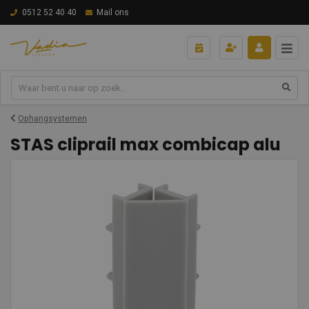
0512 52 40 40
Mail ons
Ophangsystemen
STAS cliprail max combicap alu