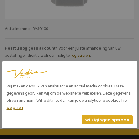
Artikelnummer: RY30100
Heeft u nog geen account?
Voor een juiste afhandeling van uw
bestellingen dient u zich éénmalig te
registreren
.
Specificaties
Wij maken gebruik van analytische en social media cookies. Deze
RY30100
Artikelnummer
gegevens gebruiken wij om de website te verbeteren. Deze gegevens
blijven anoniem. Wil je dit niet dan kan je de analytische cookies hier
weigeren
Wijzigingen opslaan