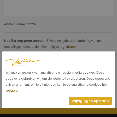
Artikelnummer: 222023
Heeft u nog geen account?
Voor een juiste afhandeling van uw
bestellingen dient u zich éénmalig te
registreren
.
Specificaties
Wij maken gebruik van analytische en social media cookies. Deze
222023
Artikelnummer
gegevens gebruiken wij om de website te verbeteren. Deze gegevens
blijven anoniem. Wil je dit niet dan kan je de analytische cookies hier
weigeren
Wijzigingen opslaan