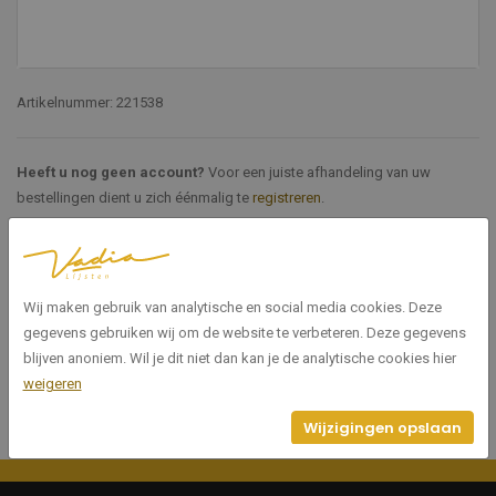
Artikelnummer: 221538
Heeft u nog geen account?
Voor een juiste afhandeling van uw
bestellingen dient u zich éénmalig te
registreren
.
Specificaties
Wij maken gebruik van analytische en social media cookies. Deze
221538
Artikelnummer
gegevens gebruiken wij om de website te verbeteren. Deze gegevens
blijven anoniem. Wil je dit niet dan kan je de analytische cookies hier
weigeren
Wijzigingen opslaan