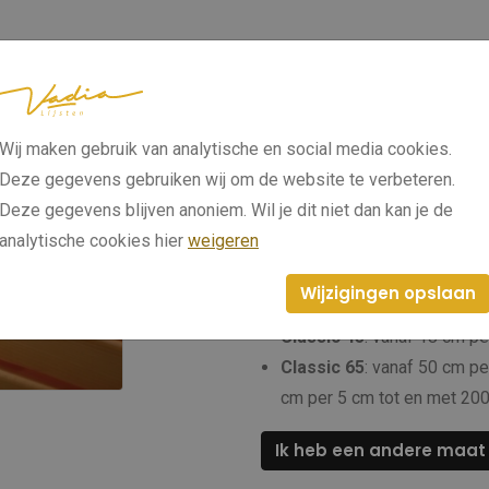
Afmetingen 
maat bestel
Wij maken gebruik van analytische en social media cookies.
Bij Vadia kunt u kiezen uit ee
Deze gegevens gebruiken wij om de website te verbeteren.
spieraam op maat nodig? Onze
Deze gegevens blijven anoniem. Wil je dit niet dan kan je de
unieke maten na bestelling. 
analytische cookies hier
weigeren
spieraam op maat laten mak
Wijzigingen opslaan
Direct leverbare afmetingen:
Classic 45
: vanaf 18 cm p
Classic 65
: vanaf 50 cm p
cm per 5 cm tot en met 200
Ik heb een andere maat