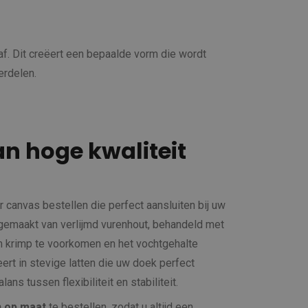
f. Dit creëert een bepaalde vorm die wordt
erdelen.
an hoge kwaliteit
or canvas bestellen die perfect aansluiten bij uw
 gemaakt van verlijmd vurenhout, behandeld met
 krimp te voorkomen en het vochtgehalte
eert in stevige latten die uw doek perfect
ans tussen flexibiliteit en stabiliteit.
n op maat
te bestellen, zodat u altijd een