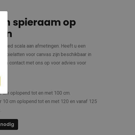
en spieraam op
len
n breed scala aan afmetingen. Heeft u een
 spielatten voor canvas zijn beschikbaar in
Neem contact met ons op voor advies voor
en
.
er cm oplopend tot en met 100 cm.
er 10 cm oplopend tot en met 120 en vanaf 125
.
 nodig