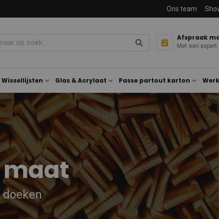
Ons team
Sho
Afspraak m
Met een expert
Wissellijsten
Glas & Acrylaat
Passe partout karton
Werk
p maat
n doeken