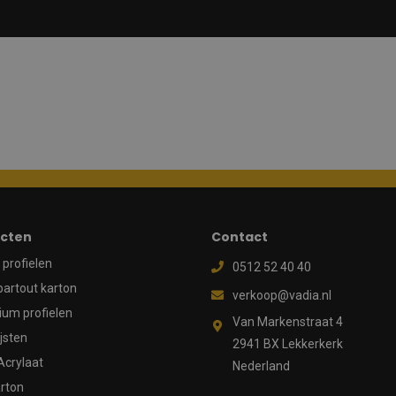
cten
Contact
profielen
0512 52 40 40
partout karton
verkoop@vadia.nl
ium profielen
Van Markenstraat 4
ijsten
2941 BX Lekkerkerk
Acrylaat
Nederland
rton