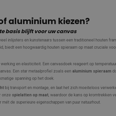
of aluminium kiezen?
e basis blijft voor uw canvas
 veel inlijsters en kunstenaars tussen een traditioneel houten fr
d, biedt een hoogwaardig houten spieraam op maat cruciale voor
 werking en elasticiteit. Een canvasdoek reageert op temperatuur 
canvas. Een star metaalprofiel zoals een
aluminium spieraam
do
kmatige spanning op het doek.
ht
bij transport en montage, en laat het zich moeiteloos verwerke
or onze
spielatten op maat
, waardoor de kans op kromtrekken ve
ar mét de superieure eigenschappen van puur natuurhout.