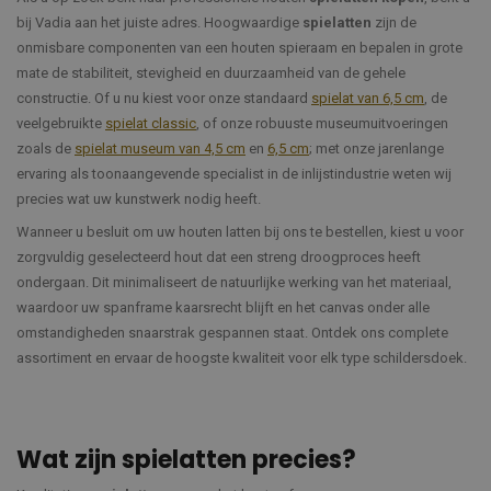
bij Vadia aan het juiste adres. Hoogwaardige
spielatten
zijn de
onmisbare componenten van een houten spieraam en bepalen in grote
mate de stabiliteit, stevigheid en duurzaamheid van de gehele
constructie. Of u nu kiest voor onze standaard
spielat van 6,5 cm
, de
veelgebruikte
spielat classic
, of onze robuuste museumuitvoeringen
zoals de
spielat museum van 4,5 cm
en
6,5 cm
; met onze jarenlange
ervaring als toonaangevende specialist in de inlijstindustrie weten wij
precies wat uw kunstwerk nodig heeft.
Wanneer u besluit om uw houten latten bij ons te bestellen, kiest u voor
zorgvuldig geselecteerd hout dat een streng droogproces heeft
ondergaan. Dit minimaliseert de natuurlijke werking van het materiaal,
waardoor uw spanframe kaarsrecht blijft en het canvas onder alle
omstandigheden snaarstrak gespannen staat. Ontdek ons complete
assortiment en ervaar de hoogste kwaliteit voor elk type schildersdoek.
Wat zijn spielatten precies?