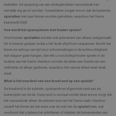
bestellen. De spanning van een strakgetrokken canvasdoek kan
namelijk erg groot worden. Tussenlatten zorgen ervoor dat de buitenste
spielatten
niet naar binnen worden getrokken, waardoor het frame
kaarsrecht blijft.
Hoe werkt het spansysteem met houten spieën?
Onze houten
spielatten
worden niet permanent aan elkaar vastgemaakt.
Dit is bewust gedaan zodat u het doek altijd kunt naspannen. Mocht het
linnen na verloop van tijd door schommelingen in de luchtvochtigheid
wat slapper gaan hangen, dan tikt u voorzichtig houten spieën in de
hoeken van het frame. Hierdoor worden de latten een fractie van een
millimeter uit elkaar gedreven, waardoor het canvas direct weer strak
staat.
What is het voordeel van een kraalrand op een spielat?
De kraalrand is de subtiele, opstaande en afgeronde rand aan de
buitenzijde van de lat. Deze rand is cruciaal omdat deze ervoor zorgt dat
het canvasdoek alleen de uiterste rand van het frame raakt. Hierdoor
zweeft het linnen als het ware over de rest van de
spielat
heen, wat
voorkomt dat u tijdens het schilderen of inlijsten de binnenranden van