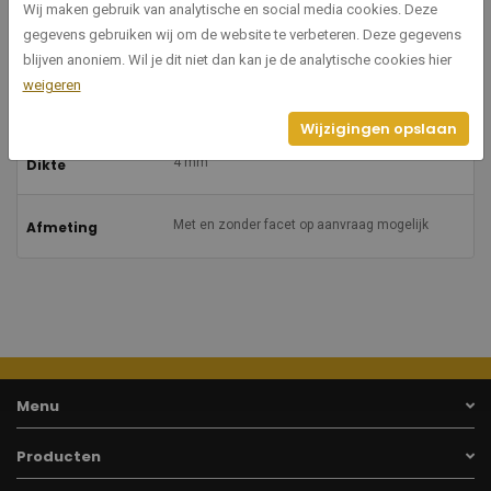
Wij maken gebruik van analytische en social media cookies. Deze
gegevens gebruiken wij om de website te verbeteren. Deze gegevens
40
Hoogte
blijven anoniem. Wil je dit niet dan kan je de analytische cookies hier
weigeren
25 mm
Facetbreedte
Wijzigingen opslaan
4 mm
Dikte
Met en zonder facet op aanvraag mogelijk
Afmeting
Menu
Producten