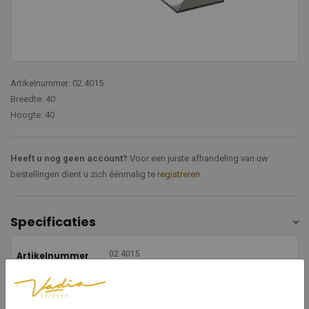
Artikelnummer: 02.4015
Breedte: 40
Hoogte: 40
Heeft u nog geen account?
Voor een juiste afhandeling van uw
bestellingen dient u zich éénmalig te
registreren
.
Specificaties
02.4015
Artikelnummer
40
Breedte