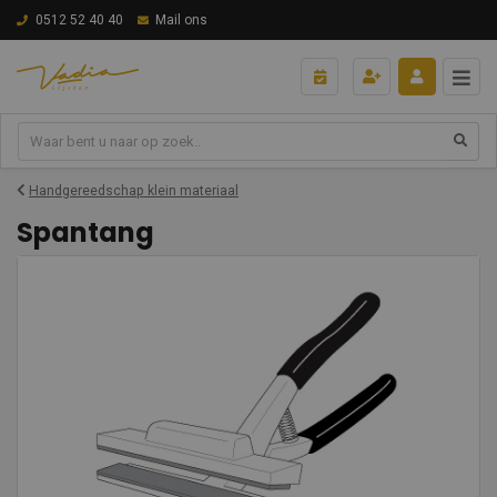
0512 52 40 40
Mail ons
Handgereedschap klein materiaal
Spantang