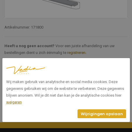
Artikelnummer: 171800
Heeft u nog geen account?
Voor een juiste afhandeling van uw
bestellingen dient u zich éénmalig te
registreren
.
Specificaties
Wij maken gebruik van analytische en social media cookies. Deze
171800
Artikelnummer
gegevens gebruiken wij om de website te verbeteren. Deze gegevens
blijven anoniem. Wil je dit niet dan kan je de analytische cookies hier
weigeren
Wijzigingen opslaan