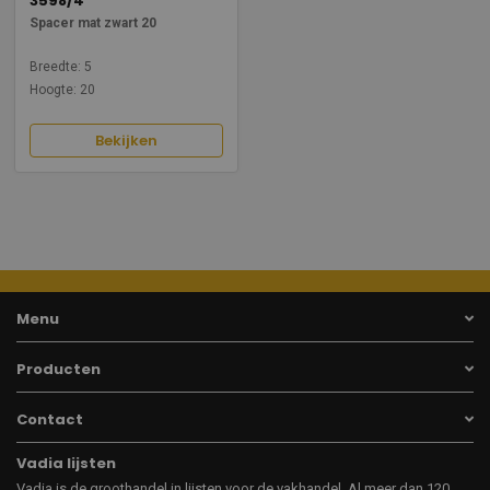
3598/4
Spacer mat zwart 20
Breedte: 5
Hoogte: 20
Bekijken
Menu
Producten
Contact
Vadia lijsten
Vadia is de groothandel in lijsten voor de vakhandel. Al meer dan 120