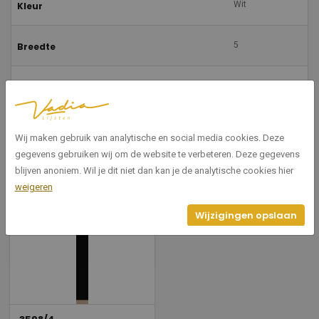
Wit
Kleur
5
Breedte
20
Hoogte
Spacer
Vorm
Wij maken gebruik van analytische en social media cookies. Deze
gegevens gebruiken wij om de website te verbeteren. Deze gegevens
blijven anoniem. Wil je dit niet dan kan je de analytische cookies hier
weigeren
Gerelateerde producten
Wijzigingen opslaan