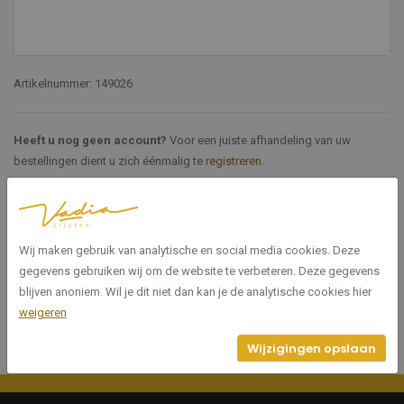
Artikelnummer: 149026
Heeft u nog geen account?
Voor een juiste afhandeling van uw
bestellingen dient u zich éénmalig te
registreren
.
Specificaties
Wij maken gebruik van analytische en social media cookies. Deze
149026
Artikelnummer
gegevens gebruiken wij om de website te verbeteren. Deze gegevens
blijven anoniem. Wil je dit niet dan kan je de analytische cookies hier
weigeren
Wijzigingen opslaan