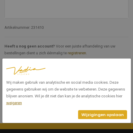
Artikelnummer: 231410
Heeft u nog geen account?
Voor een juiste afhandeling van uw
bestellingen dient u zich éénmalig te
registreren
.
Specificaties
Wij maken gebruik van analytische en social media cookies. Deze
231410
Artikelnummer
gegevens gebruiken wij om de website te verbeteren. Deze gegevens
blijven anoniem. Wil je dit niet dan kan je de analytische cookies hier
weigeren
Wijzigingen opslaan