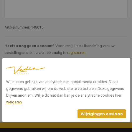
Artikelnummer: 148015
Heeft u nog geen account?
Voor een juiste afhandeling van uw
bestellingen dient u zich éénmalig te
registreren
.
Specificaties
Wij maken gebruik van analytische en social media cookies. Deze
148015
Artikelnummer
gegevens gebruiken wij om de website te verbeteren. Deze gegevens
blijven anoniem. Wil je dit niet dan kan je de analytische cookies hier
weigeren
Wijzigingen opslaan