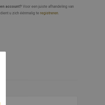
een account?
Voor een juiste afhandeling van
dient u zich éénmalig te
registreren
.