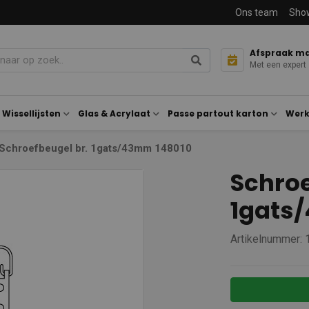
Ons team
Sho
Afspraak m
Met een expert
Wissellijsten
Glas & Acrylaat
Passe partout karton
Werk
Schroefbeugel br. 1gats/43mm 148010
Schroe
1gats
Artikelnummer: