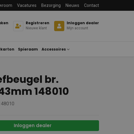
wroom
Vacatures
Bezorging
Nieuws
Contact
aken
Registreren
Inloggen dealer
Nieuwe klant
Mijn account
karton
Spieraam
Accessoires
fbeugel br.
/43mm 148010
 148010
Inloggen dealer