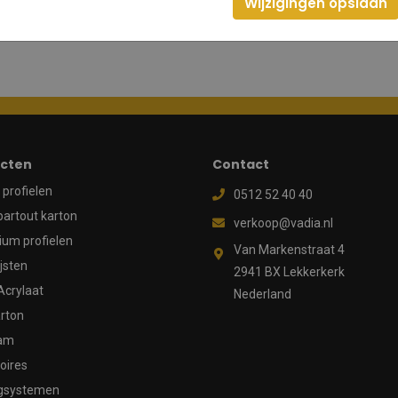
Wijzigingen opslaan
cten
Contact
profielen
0512 52 40 40
partout karton
verkoop@vadia.nl
ium profielen
Van Markenstraat 4
ijsten
2941 BX Lekkerkerk
Acrylaat
Nederland
rton
aam
oires
gsystemen