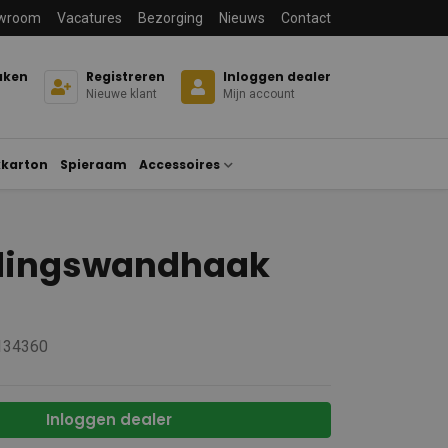
wroom
Vacatures
Bezorging
Nieuws
Contact
aken
Registreren
Inloggen dealer
Nieuwe klant
Mijn account
karton
Spieraam
Accessoires
dingswandhaak
 134360
Inloggen dealer