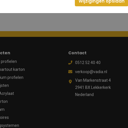
Wijzigingen opslaan
cten
Contact
profielen
0512 52 40 40
partout karton
verkoop@vadia.nl
ium profielen
Van Markenstraat 4
ijsten
2941 BX Lekkerkerk
Acrylaat
Nederland
rton
aam
oires
gsystemen