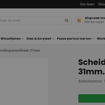
Ons team
Sho
Afspraak m
Met een expert
Wissellijsten
Glas & Acrylaat
Passe partout karton
Werk
eidingswandhaak 31mm.
Schei
31mm.
Artikelnummer: