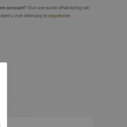
een account?
Voor een juiste afhandeling van
dient u zich éénmalig te
registreren
.