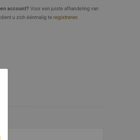
een account?
Voor een juiste afhandeling van
dient u zich éénmalig te
registreren
.