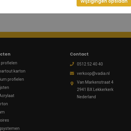
Wijzigingen opslaan
cten
Contact
profielen
0512 52 40 40
partout karton
verkoop@vadia.nl
ium profielen
Van Markenstraat 4
ijsten
2941 BX Lekkerkerk
Acrylaat
Nederland
rton
aam
oires
gsystemen