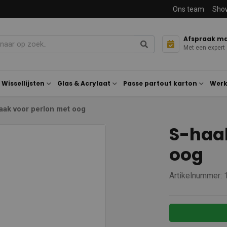
Ons team
Sho
Afspraak m
Met een expert
Wissellijsten
Glas & Acrylaat
Passe partout karton
Werk
aak voor perlon met oog
S-haak
oog
Artikelnummer: