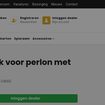
wroom
Vacatures
Bezorging
Nieuws
Contact
aken
Registreren
Inloggen dealer
Nieuwe klant
Mijn account
karton
Spieraam
Accessoires
 voor perlon met
 134660
Inloggen dealer