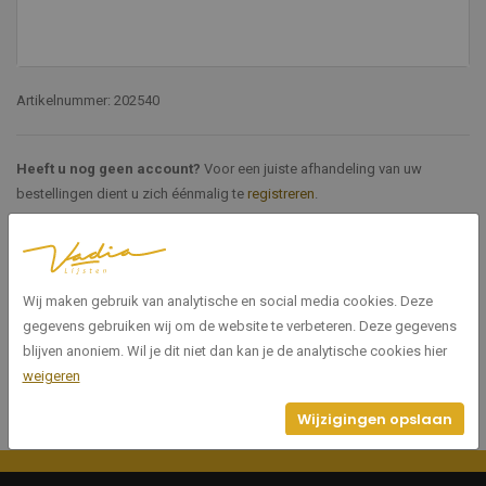
Artikelnummer: 202540
Heeft u nog geen account?
Voor een juiste afhandeling van uw
bestellingen dient u zich éénmalig te
registreren
.
Specificaties
Wij maken gebruik van analytische en social media cookies. Deze
202540
Artikelnummer
gegevens gebruiken wij om de website te verbeteren. Deze gegevens
blijven anoniem. Wil je dit niet dan kan je de analytische cookies hier
weigeren
Wijzigingen opslaan