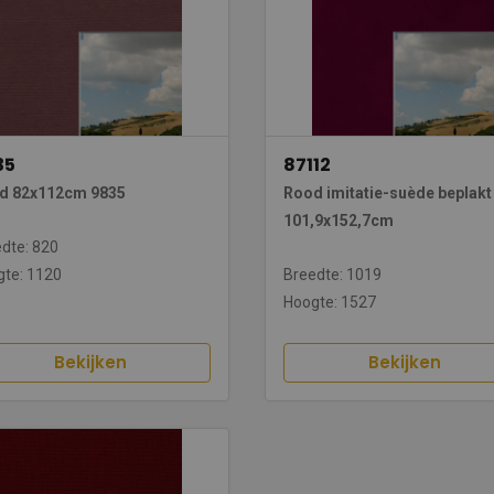
35
87112
d 82x112cm 9835
Rood imitatie-suède beplakt
101,9x152,7cm
dte: 820
te: 1120
Breedte: 1019
Hoogte: 1527
Bekijken
Bekijken