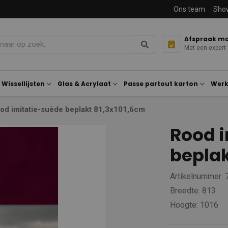
Ons team
Sho
Afspraak m
Met een expert
Wissellijsten
Glas & Acrylaat
Passe partout karton
Werk
od imitatie-suède beplakt 81,3x101,6cm
Rood 
beplak
Artikelnummer: 
Breedte: 813
Hoogte: 1016