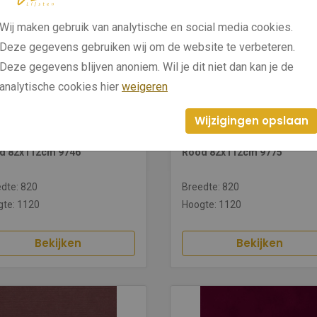
Wij maken gebruik van analytische en social media cookies.
Deze gegevens gebruiken wij om de website te verbeteren.
Deze gegevens blijven anoniem. Wil je dit niet dan kan je de
analytische cookies hier
weigeren
Wijzigingen opslaan
46
9775
d 82x112cm 9746
Rood 82x112cm 9775
dte: 820
Breedte: 820
te: 1120
Hoogte: 1120
Bekijken
Bekijken