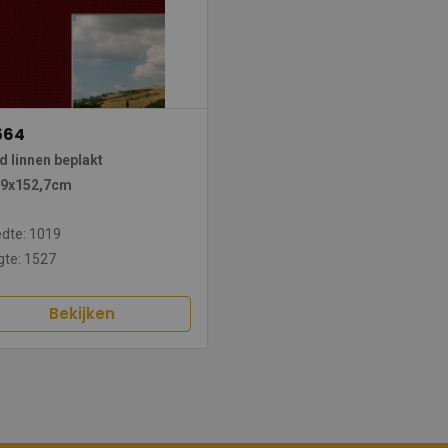
564
 linnen beplakt
,9x152,7cm
dte: 1019
te: 1527
Bekijken