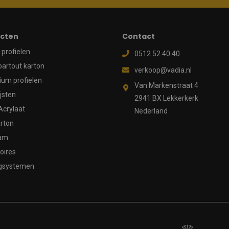
cten
Contact
profielen
0512 52 40 40
partout karton
verkoop@vadia.nl
ium profielen
Van Markenstraat 4
ijsten
2941 BX Lekkerkerk
Acrylaat
Nederland
rton
aam
oires
gsystemen