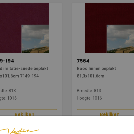
49-194
7564
 imitatie-suède beplakt
Rood linnen beplakt
3x101,6cm 7149-194
81,3x101,6cm
dte: 813
Breedte: 813
te: 1016
Hoogte: 1016
Bekijken
Bekijken