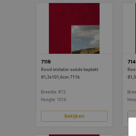
7116
71
Rood imitatie-suède beplakt
Rood
81,3x101,6cm 7116
81,
Breedte: 813
Bree
Hoogte: 1016
Hoog
Bekijken