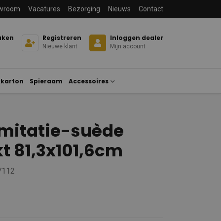
wroom
Vacatures
Bezorging
Nieuws
Contact
aken
Registreren
Inloggen dealer
Nieuwe klant
Mijn account
karton
Spieraam
Accessoires
imitatie-suède
t 81,3x101,6cm
7112