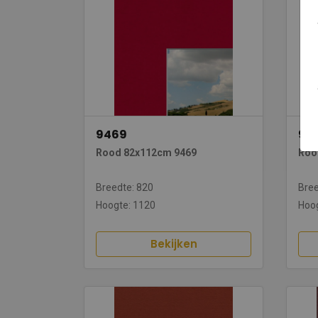
9469
97
Rood 82x112cm 9469
Roo
Breedte: 820
Bree
Hoogte: 1120
Hoog
Bekijken