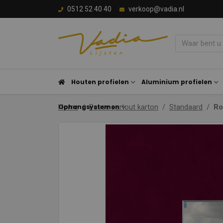
0512 52 40 40
verkoop@vadia.nl
Houten profielen
Aluminium profielen
Ophangsystemen
Home
Passe partout karton
Standaard
Ro