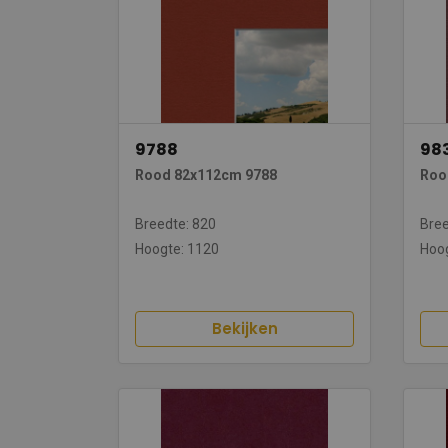
9788
98
Rood 82x112cm 9788
Roo
Breedte: 820
Bree
Hoogte: 1120
Hoog
Bekijken