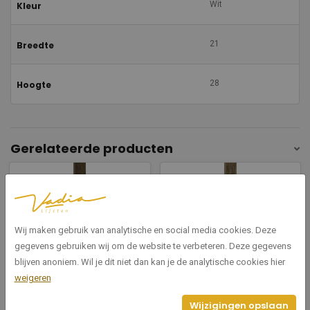
Wit
Kleur
21
Breedte
28
Hoogte
Gerelateerde producten
Wij maken gebruik van analytische en social media cookies. Deze
gegevens gebruiken wij om de website te verbeteren. Deze gegevens
blijven anoniem. Wil je dit niet dan kan je de analytische cookies hier
0945/576
0945/575
weigeren
River bruin 21
River hazelnoot 21
Wijzigingen opslaan