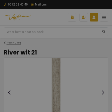
0512 52 40 40
Mail ons
Zwart / wit
River wit 21