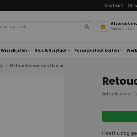
Ons team
Sho
Afspraak m
Met een expert
Wissellijsten
Glas & Acrylaat
Passe partout karton
Werk
en
Retoucheervernis Damar
Retou
Artikelnummer:
Heeft u nog g