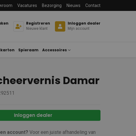
wroom
Vacatures
Bezorging
Nieuws
Contact
aken
Registreren
Inloggen dealer
Nieuwe klant
Mijn account
karton
Spieraam
Accessoires
cheervernis Damar
 292511
Inloggen dealer
een account?
Voor een juiste afhandeling van