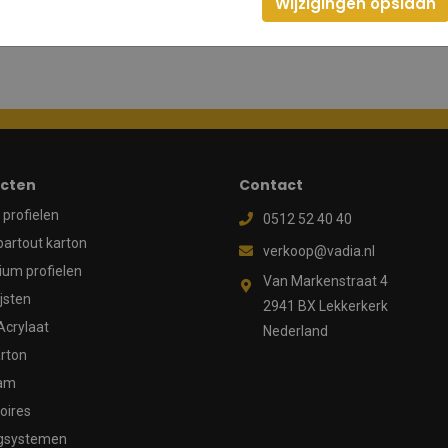
Wijzigingen opslaan
cten
Contact
profielen
0512 52 40 40
partout karton
verkoop@vadia.nl
ium profielen
Van Markenstraat 4
ijsten
2941 BX Lekkerkerk
Acrylaat
Nederland
rton
aam
oires
gsystemen