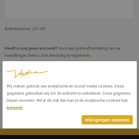
Artikelnummer: 221130
Heeft u nog geen account?
Voor een juiste afhandeling van uw
bestellingen dient u zich éénmalig te
registreren
.
Specificaties
Wij maken gebruik van analytische en social media cookies. Deze
221130
Artikelnummer
gegevens gebruiken wij om de website te verbeteren. Deze gegevens
blijven anoniem. Wil je dit niet dan kan je de analytische cookies hier
weigeren
Wijzigingen opslaan