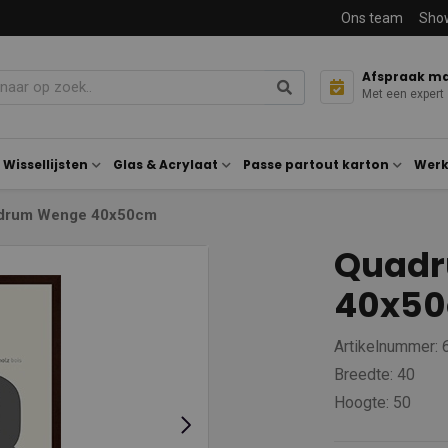
Ons team
Sho
Afspraak m
Met een expert
Wissellijsten
Glas & Acrylaat
Passe partout karton
Werk
drum Wenge 40x50cm
Quad
40x5
Artikelnummer:
Breedte: 40
Hoogte: 50