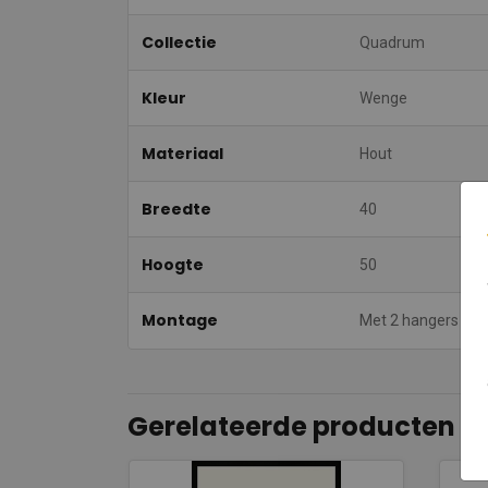
Collectie
Quadrum
Kleur
Wenge
Materiaal
Hout
Breedte
40
Hoogte
50
Montage
Met 2 hangers
Gerelateerde producten