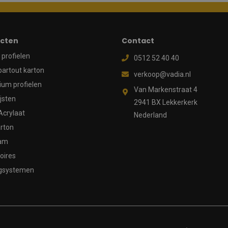
cten
Contact
profielen
0512 52 40 40
partout karton
verkoop@vadia.nl
ium profielen
Van Markenstraat 4
ijsten
2941 BX Lekkerkerk
Acrylaat
Nederland
rton
aam
oires
gsystemen