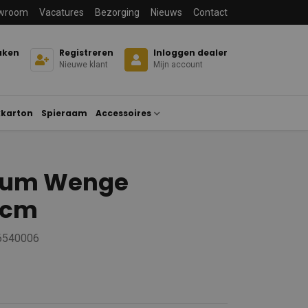
wroom
Vacatures
Bezorging
Nieuws
Contact
aken
Registreren
Inloggen dealer
Nieuwe klant
Mijn account
karton
Spieraam
Accessoires
rum Wenge
0cm
 6540006