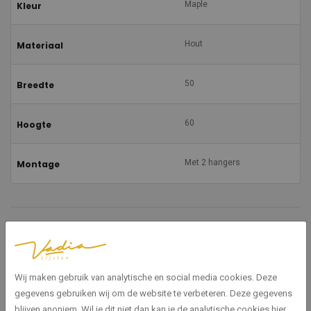
Maple
Kleur
Hout
Materiaal
50
Breedte
60
Hoogte
Met 2 hangers
Montage
Gerelateerde producten
Wij maken gebruik van analytische en social media cookies. Deze
gegevens gebruiken wij om de website te verbeteren. Deze gegevens
blijven anoniem. Wil je dit niet dan kan je de analytische cookies hier