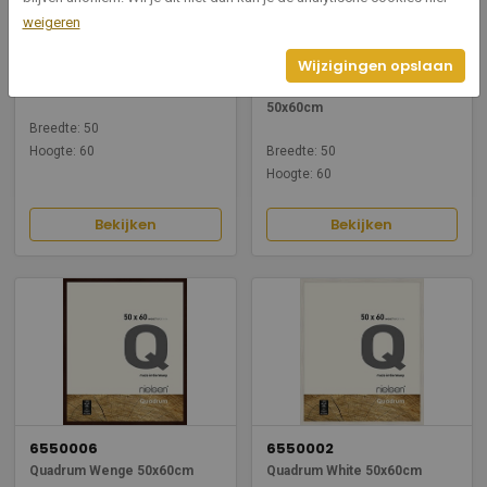
weigeren
6550001
6550003
Wijzigingen opslaan
Quadrum Black 50x60cm
Quadrum Oak Naturel
50x60cm
Breedte: 50
Hoogte: 60
Breedte: 50
Hoogte: 60
Bekijken
Bekijken
6550006
6550002
Quadrum Wenge 50x60cm
Quadrum White 50x60cm