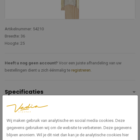
Artikelnummer: 54210
Breedte: 36
Hoogte: 25
Heeft u nog geen account?
Voor een juiste afhandeling van uw
bestellingen dient u zich éénmalig te
registreren
.
Specificaties
54210
Artikelnummer
Wij maken gebruik van analytische en social media cookies. Deze
Procida
Serie
gegevens gebruiken wij om de website te verbeteren. Deze gegevens
blijven anoniem. Wil je dit niet dan kan je de analytische cookies hier