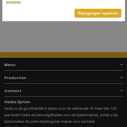
36
weigeren
Breedte
Wijzigingen opslaan
25
Hoogte
Menu
Producten
Contact
Vadia lijsten
Vadia is de groothandel in lijsten voor de vakhandel. Al meer dan 120
jaar levert Vadia de benodigdheden voor de lijstenmakerij, zodat u als
lijstenmaker de juiste inlijsting kan maken voor uw klant.