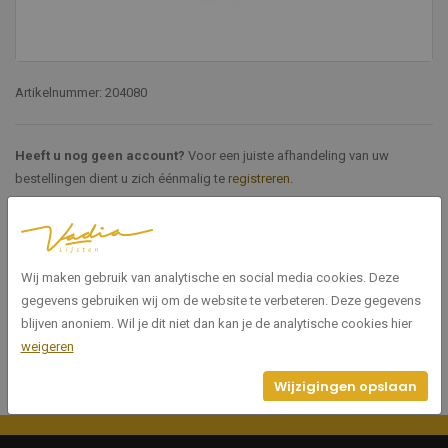
Artikelnummer: 204080
Heeft u nog geen account?
Voor een juiste afhandeling van uw
bestellingen dient u zich éénmalig te
registreren
.
Specificaties
Wij maken gebruik van analytische en social media cookies. Deze
204080
Artikelnummer
gegevens gebruiken wij om de website te verbeteren. Deze gegevens
blijven anoniem. Wil je dit niet dan kan je de analytische cookies hier
weigeren
Wijzigingen opslaan