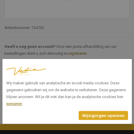
Artikelnummer: 134720
Heeft u nog geen account?
Voor een juiste afhandeling van uw
bestellingen dient u zich éénmalig te
registreren
.
Specificaties
Wij maken gebruik van analytische en social media cookies. Deze
134720
Artikelnummer
gegevens gebruiken wij om de website te verbeteren. Deze gegevens
blijven anoniem. Wil je dit niet dan kan je de analytische cookies hier
weigeren
Wijzigingen opslaan