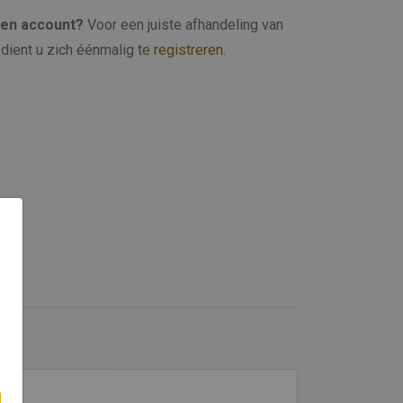
een account?
Voor een juiste afhandeling van
dient u zich éénmalig te
registreren
.