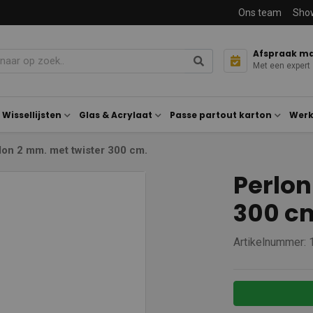
Ons team
Sho
Afspraak m
Met een expert
Wissellijsten
Glas & Acrylaat
Passe partout karton
Werk
lon 2 mm. met twister 300 cm.
Perlon
300 c
Artikelnummer: