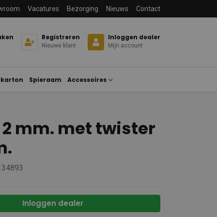
wroom
Vacatures
Bezorging
Nieuws
Contact
aken
Registreren
Inloggen dealer
Nieuwe klant
Mijn account
karton
Spieraam
Accessoires
 2 mm. met twister
m.
 134893
Inloggen dealer