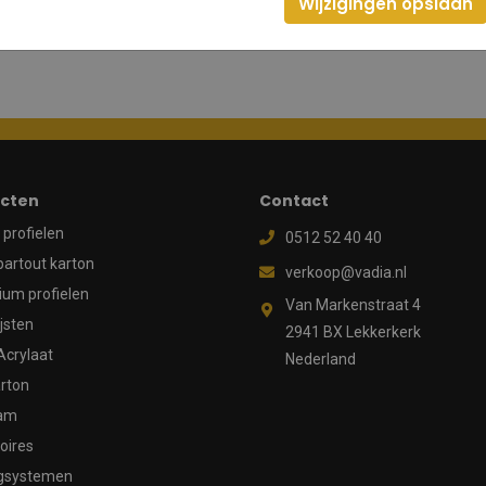
Wijzigingen opslaan
cten
Contact
profielen
0512 52 40 40
partout karton
verkoop@vadia.nl
ium profielen
Van Markenstraat 4
ijsten
2941 BX Lekkerkerk
Acrylaat
Nederland
rton
aam
oires
gsystemen