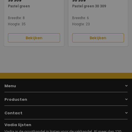
35 309
30 309
Pastel green
Pastel green 30 309
Breedte: 8
Breedte: 6
Hoogte: 35
Hoogte: 23
Bekijken
Bekijken
Menu
Producten
Contact
Vadia lijsten
Vadia is de groothandel in lijsten voor de vakhandel. Al meer dan 120