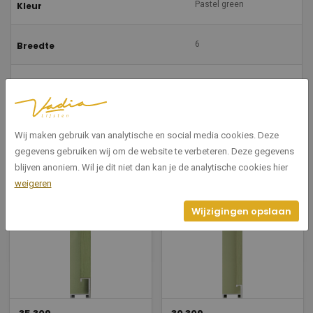
Pastel green
Kleur
6
Breedte
8
Hoogte
Spacer
Vorm
Wij maken gebruik van analytische en social media cookies. Deze
gegevens gebruiken wij om de website te verbeteren. Deze gegevens
blijven anoniem. Wil je dit niet dan kan je de analytische cookies hier
weigeren
Gerelateerde producten
Wijzigingen opslaan