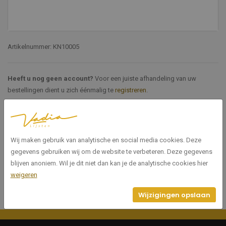
Artikelnummer: KN10005
Heeft u nog geen account?
Voor een juiste afhandeling van uw
bestellingen dient u zich éénmalig te
registreren
.
Specificaties
Wij maken gebruik van analytische en social media cookies. Deze
KN10005
Artikelnummer
gegevens gebruiken wij om de website te verbeteren. Deze gegevens
blijven anoniem. Wil je dit niet dan kan je de analytische cookies hier
weigeren
Wijzigingen opslaan