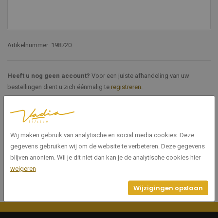
Artikelnummer: 198720
Heeft u nog geen account?
Voor een juiste afhandeling van uw
bestellingen dient u zich éénmalig te
registreren
.
Specificaties
Wij maken gebruik van analytische en social media cookies. Deze
198720
Artikelnummer
gegevens gebruiken wij om de website te verbeteren. Deze gegevens
blijven anoniem. Wil je dit niet dan kan je de analytische cookies hier
weigeren
Wijzigingen opslaan