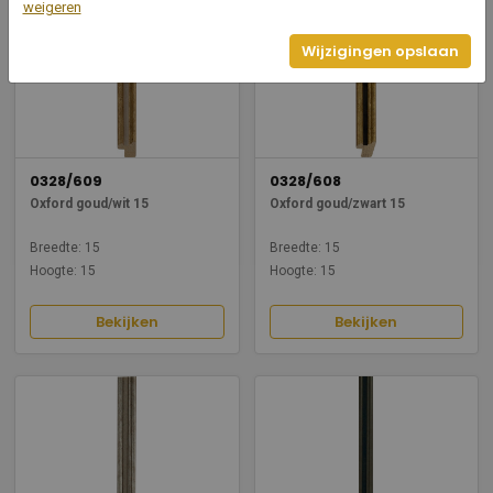
weigeren
Wijzigingen opslaan
0328/609
0328/608
Oxford goud/wit 15
Oxford goud/zwart 15
Breedte: 15
Breedte: 15
Hoogte: 15
Hoogte: 15
Bekijken
Bekijken