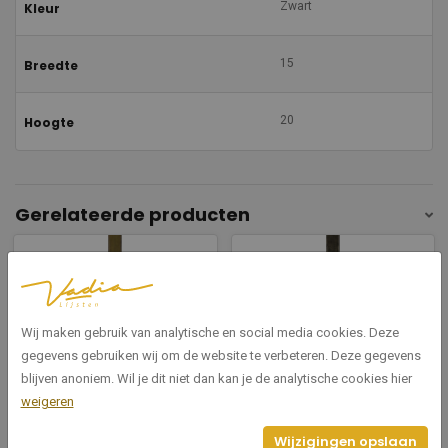
Zwart
Kleur
15
Breedte
20
Hoogte
Gerelateerde producten
Wij maken gebruik van analytische en social media cookies. Deze
gegevens gebruiken wij om de website te verbeteren. Deze gegevens
blijven anoniem. Wil je dit niet dan kan je de analytische cookies hier
193-000-002
193-000-005
weigeren
Ossidi goud 15
Ossidi lood 15
Wijzigingen opslaan