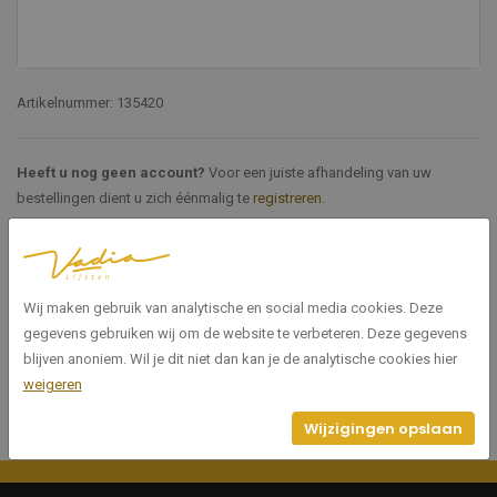
Artikelnummer: 135420
Heeft u nog geen account?
Voor een juiste afhandeling van uw
bestellingen dient u zich éénmalig te
registreren
.
Specificaties
Wij maken gebruik van analytische en social media cookies. Deze
135420
Artikelnummer
gegevens gebruiken wij om de website te verbeteren. Deze gegevens
blijven anoniem. Wil je dit niet dan kan je de analytische cookies hier
weigeren
Wijzigingen opslaan