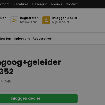
wroom
Vacatures
Bezorging
Nieuws
Contact
aken
Registreren
Inloggen dealer
Nieuwe klant
Mijn account
karton
Spieraam
Accessoires
goog+geleider
 352
 341540
Inloggen dealer