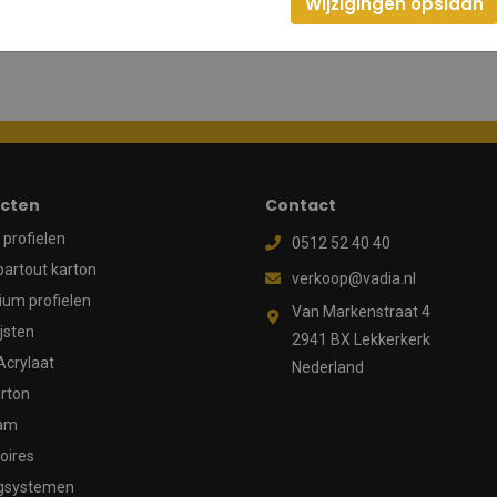
Wijzigingen opslaan
cten
Contact
profielen
0512 52 40 40
partout karton
verkoop@vadia.nl
ium profielen
Van Markenstraat 4
ijsten
2941 BX Lekkerkerk
Acrylaat
Nederland
rton
aam
oires
gsystemen