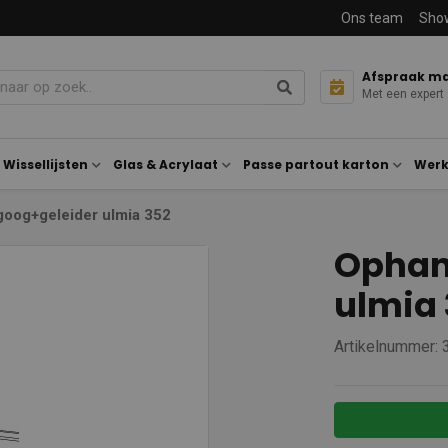
Ons team
Sho
Afspraak m
Met een expert
Wissellijsten
Glas & Acrylaat
Passe partout karton
Werk
oog+geleider ulmia 352
Ophan
ulmia
Artikelnummer: