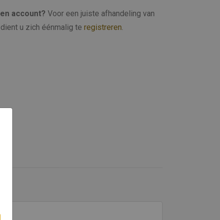
een account?
Voor een juiste afhandeling van
dient u zich éénmalig te
registreren
.