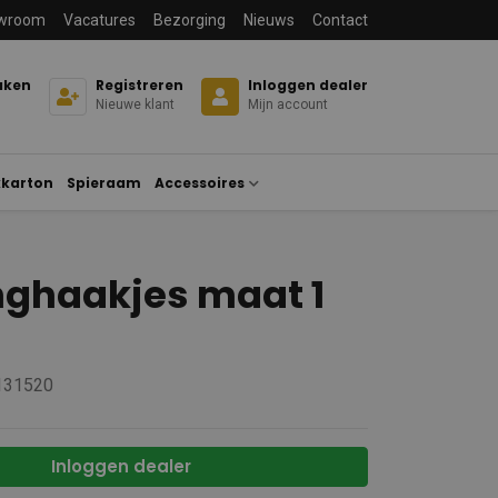
wroom
Vacatures
Bezorging
Nieuws
Contact
aken
Registreren
Inloggen dealer
Nieuwe klant
Mijn account
karton
Spieraam
Accessoires
ghaakjes maat 1
 131520
Inloggen dealer