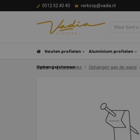
0512 52 40 40
verkoop@vadia.nl
Houten profielen
Aluminium profielen
Ophangsystemen
Home
Accessoires
Ophangen aan de wand