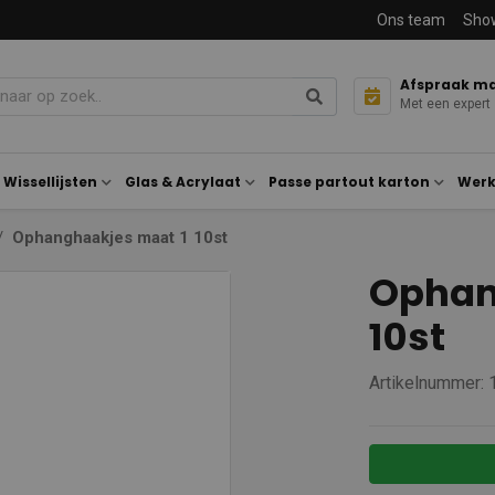
Ons team
Sho
Afspraak m
Met een expert
Wissellijsten
Glas & Acrylaat
Passe partout karton
Werk
Ophanghaakjes maat 1 10st
Ophan
10st
Artikelnummer: