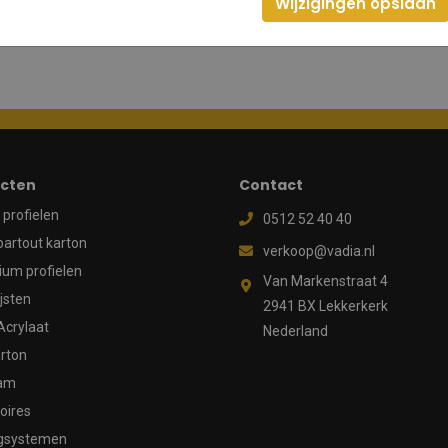
Wijzigingen opslaan
cten
Contact
profielen
0512 52 40 40
partout karton
verkoop@vadia.nl
ium profielen
Van Markenstraat 4
ijsten
2941 BX Lekkerkerk
Acrylaat
Nederland
rton
aam
oires
gsystemen