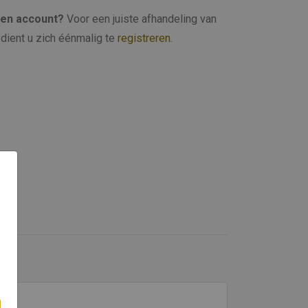
een account?
Voor een juiste afhandeling van
dient u zich éénmalig te
registreren
.