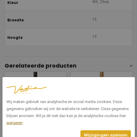
Wit, Zilver
Kleur
15
Breedte
19
Hoogte
Gerelateerde producten
Wij maken gebruik van analytische en social media cookies. Deze
gegevens gebruiken wij om de website te verbeteren. Deze gegevens
blijven anoniem. Wil je dit niet dan kan je de analytische cookies hier
0961/147
0961/145
weigeren
Opera bruin/goud kraaltje 15
Opera goud kraaltje 15
Wijzigingen opslaan