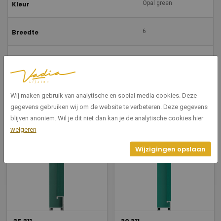
Opal green
Kleur
6
Breedte
8
Hoogte
Spacer
Vorm
Wij maken gebruik van analytische en social media cookies. Deze
gegevens gebruiken wij om de website te verbeteren. Deze gegevens
blijven anoniem. Wil je dit niet dan kan je de analytische cookies hier
weigeren
Gerelateerde producten
Wijzigingen opslaan