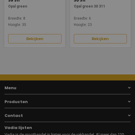
35 311
30 311
Opal green
Opal green 30 311
Breedte: 8
Breedte: 6
Hoogte: 35
Hoogte: 23
Bekijken
Bekijken
Menu
Producten
Contact
Vadia lijsten
Vadia is de groothandel in lijsten voor de vakhandel. Al meer dan 120