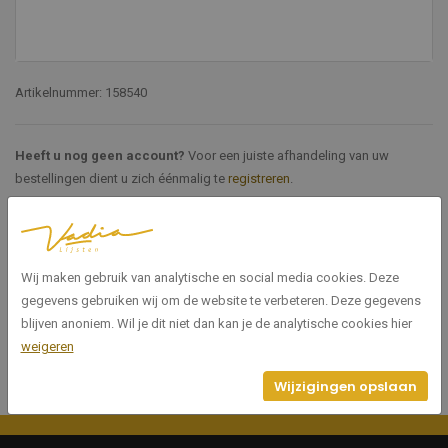
Artikelnummer: 158540
Heeft u nog geen account?
Voor een juiste afhandeling van uw
bestellingen dient u zich éénmalig te
registreren
.
Specificaties
Wij maken gebruik van analytische en social media cookies. Deze
158540
Artikelnummer
gegevens gebruiken wij om de website te verbeteren. Deze gegevens
blijven anoniem. Wil je dit niet dan kan je de analytische cookies hier
weigeren
Wijzigingen opslaan