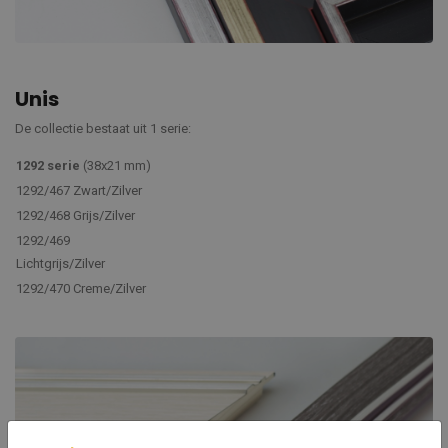
Unis
De collectie bestaat uit 1 serie:
1292 serie
(38x21 mm)
1292/467 Zwart/Zilver
1292/468 Grijs/Zilver
1292/469
Lichtgrijs/Zilver
1292/470 Creme/Zilver