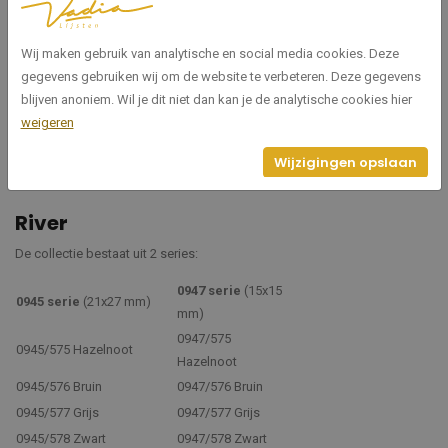
Wij maken gebruik van analytische en social media cookies. Deze
gegevens gebruiken wij om de website te verbeteren. Deze gegevens
blijven anoniem. Wil je dit niet dan kan je de analytische cookies hier
weigeren
Wijzigingen opslaan
River
De collectie bestaat uit 2 series:
0947 serie
(15x15
0945 serie
(21x27 mm)
mm)
0947/575
0945/575 Hazelnoot
Hazelnoot
0945/576 Bruin
0947/576 Bruin
0945/577 Grijs
0947/577 Grijs
0945/578 Zwart
0947/578 Zwart