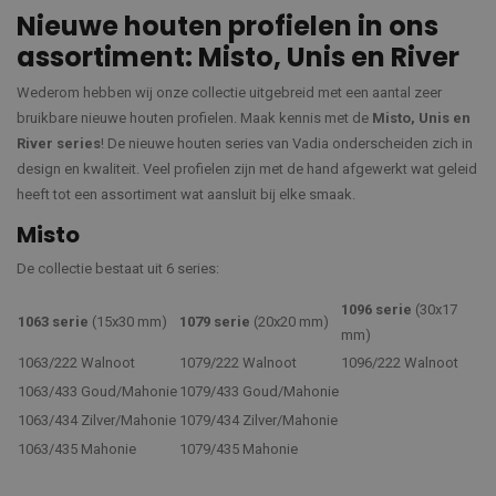
Nieuwe houten profielen in ons
assortiment: Misto, Unis en River
Wederom hebben wij onze collectie uitgebreid met een aantal zeer
bruikbare nieuwe houten profielen. Maak kennis met de
Misto, Unis en
River series
! De nieuwe houten series van Vadia onderscheiden zich in
design en kwaliteit. Veel profielen zijn met de hand afgewerkt wat geleid
heeft tot een assortiment wat aansluit bij elke smaak.
Misto
De collectie bestaat uit 6 series:
1096 serie
(30x17
1063 serie
(15x30 mm)
1079 serie
(20x20 mm)
mm)
1063/222 Walnoot
1079/222 Walnoot
1096/222 Walnoot
1063/433 Goud/Mahonie
1079/433 Goud/Mahonie
1063/434 Zilver/Mahonie
1079/434 Zilver/Mahonie
1063/435 Mahonie
1079/435 Mahonie