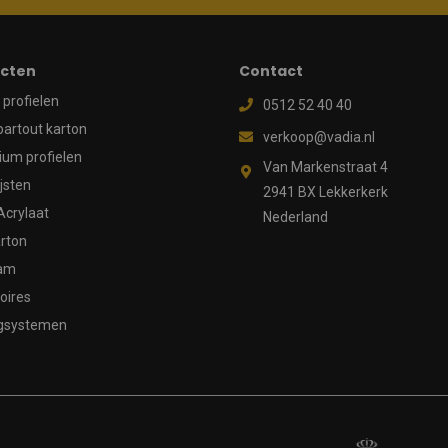
cten
Contact
profielen
0512 52 40 40
partout karton
verkoop@vadia.nl
ium profielen
Van Markenstraat 4
ijsten
2941 BX Lekkerkerk
Acrylaat
Nederland
rton
aam
oires
gsystemen