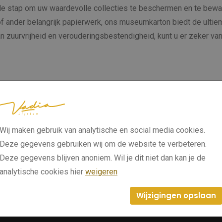
e stap om uw waardevolle collecties te beschermen en te bewa
of ander belangrijk papierwerk, ons museumkarton biedt de ulti
n zuurvrijheid en verouderingsbestendigheid, kunt u er zeker v
Wij maken gebruik van analytische en social media cookies.
room
Deze gegevens gebruiken wij om de website te verbeteren.
Deze gegevens blijven anoniem. Wil je dit niet dan kan je de
collectie in het echt bewonderen? Breng dan een bezoek aan on
analytische cookies hier
weigeren
. Onze experts staan klaar om u te voorzien van professioneel ad
Geniet van een kop koffie terwijl u in alle rust onze lijsten be
Wijzigingen opslaan