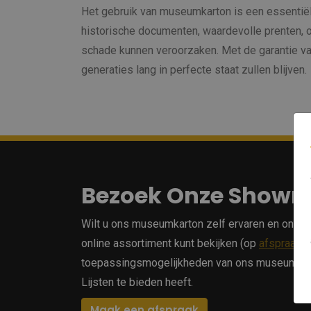
Het gebruik van museumkarton is een essentiël
historische documenten, waardevolle prenten, 
schade kunnen veroorzaken. Met de garantie va
generaties lang in perfecte staat zullen blijven.
Bezoek Onze Show
Wilt u ons museumkarton zelf ervaren en onze 
online assortiment kunt bekijken (op
afspraak
)
toepassingsmogelijkheden van ons museumkarton. 
Lijsten te bieden heeft.
Maak een afspraak