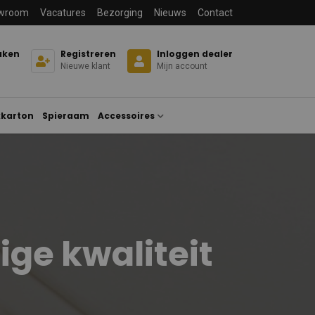
wroom
Vacatures
Bezorging
Nieuws
Contact
aken
Registreren
Inloggen dealer
Nieuwe klant
Mijn account
karton
Spieraam
Accessoires
e kwaliteit