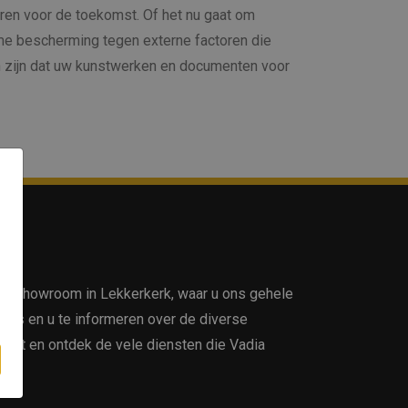
ren voor de toekomst. Of het nu gaat om
eme bescherming tegen externe factoren die
an zijn dat uw kunstwerken en documenten voor
ze showroom in Lekkerkerk, waar u ons gehele
vies en u te informeren over de diverse
kijkt en ontdek de vele diensten die Vadia