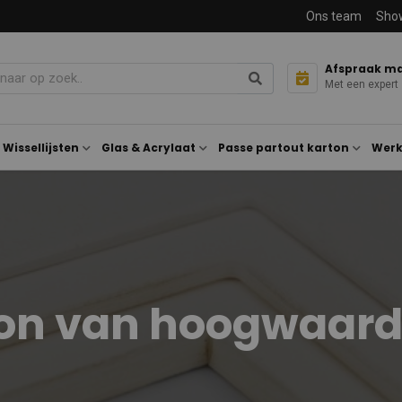
Ons team
Sho
Afspraak m
Met een expert
Wissellijsten
Glas & Acrylaat
Passe partout karton
Werk
n van hoogwaardig