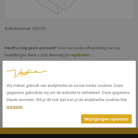
Artikelnummer: 302010
Heeft u nog geen account?
Voor een juiste afhandeling van uw
bestellingen dient u zich éénmalig te
registreren
.
Specificaties
Wij maken gebruik van analytische en social media cookies. Deze
302010
Artikelnummer
gegevens gebruiken wij om de website te verbeteren. Deze gegevens
blijven anoniem. Wil je dit niet dan kan je de analytische cookies hier
weigeren
Wijzigingen opslaan