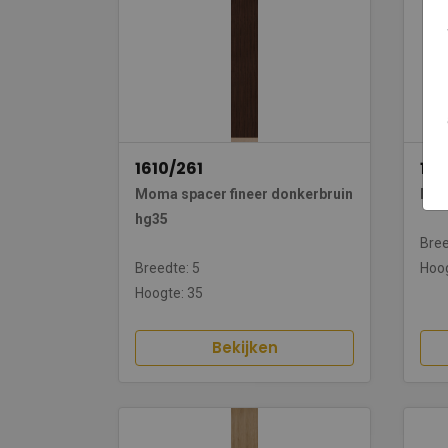
1610/261
161
Moma spacer fineer donkerbruin
Moma
hg35
Bree
Breedte: 5
Hoog
Hoogte: 35
Bekijken