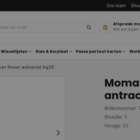
Ons team
Sho
Afspraak m
Met een expert
Wissellijsten
Glas & Acrylaat
Passe partout karton
Werk
r fineer antraciet hg35
Moma 
antrac
Artikelnummer:
Breedte: 5
Hoogte: 35