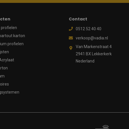
cten
Contact
profielen
0512 52 40 40
partout karton
verkoop@vadia.nl
ium profielen
Van Markenstraat 4
ijsten
2941 BX Lekkerkerk
Acrylaat
Nederland
rton
aam
oires
gsystemen