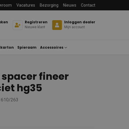
wroom
Vacatures
Bezorging
Nieuws
Contact
aken
Registreren
Inloggen dealer
Nieuwe klant
Mijn account
karton
Spieraam
Accessoires
spacer fineer
iet hg35
 1610/263