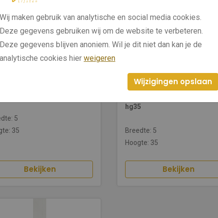
Wij maken gebruik van analytische en social media cookies.
Deze gegevens gebruiken wij om de website te verbeteren.
Deze gegevens blijven anoniem. Wil je dit niet dan kan je de
analytische cookies hier
weigeren
Wijzigingen opslaan
0/265
1610/262
 spacer fineer grijs hg35
Moma spacer fineer lichtbru
hg35
dte: 5
te: 35
Breedte: 5
Hoogte: 35
Bekijken
Bekijken