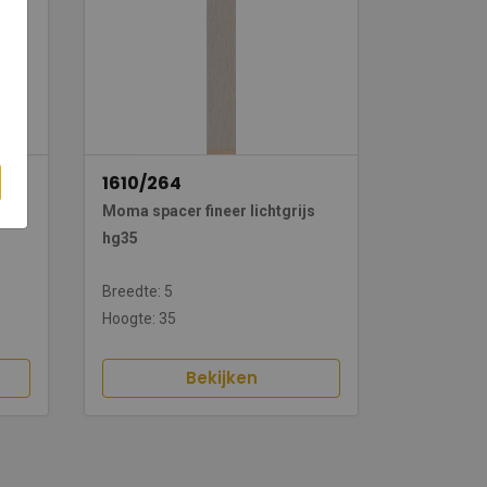
1610/264
in
Moma spacer fineer lichtgrijs
hg35
Breedte: 5
Hoogte: 35
Bekijken