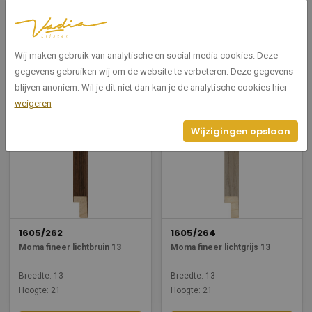
1605/263
1605/261
Moma fineer antraciet 13
Moma fineer donkerbruin 13
Breedte: 13
Breedte: 13
Wij maken gebruik van analytische en social media cookies. Deze
Hoogte: 21
Hoogte: 21
gegevens gebruiken wij om de website te verbeteren. Deze gegevens
blijven anoniem. Wil je dit niet dan kan je de analytische cookies hier
Bekijken
Bekijken
weigeren
Wijzigingen opslaan
1605/262
1605/264
Moma fineer lichtbruin 13
Moma fineer lichtgrijs 13
Breedte: 13
Breedte: 13
Hoogte: 21
Hoogte: 21