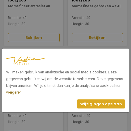
1602/263
1602/266
Moma fineer antraciet 40
Moma fineer gebroken wit 40
Breedte: 40
Breedte: 40
Hoogte: 30
Hoogte: 30
Bekijken
Bekijken
Wij maken gebruik van analytische en social media cookies. Deze
gegevens gebruiken wij om de website te verbeteren. Deze gegevens
blijven anoniem. Wil je dit niet dan kan je de analytische cookies hier
weigeren
1602/265
1602/262
Wijzigingen opslaan
Moma fineer grijs 40
Moma fineer lichtbruin 40
Breedte: 40
Breedte: 40
Hoogte: 30
Hoogte: 30