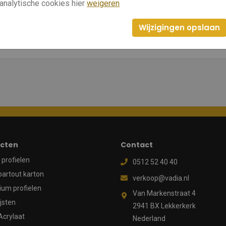
analytische cookies hier
weigeren
Wijzigingen opslaan
cten
Contact
profielen
0512 52 40 40
partout karton
verkoop@vadia.nl
ium profielen
Van Markenstraat 4
ijsten
2941 BX Lekkerkerk
Acrylaat
Nederland