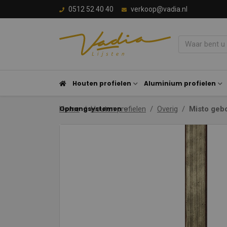
0512 52 40 40
verkoop@vadia.nl
Houten profielen
Aluminium profielen
Ophangsystemen
Home
Houten profielen
Overig
Misto geb