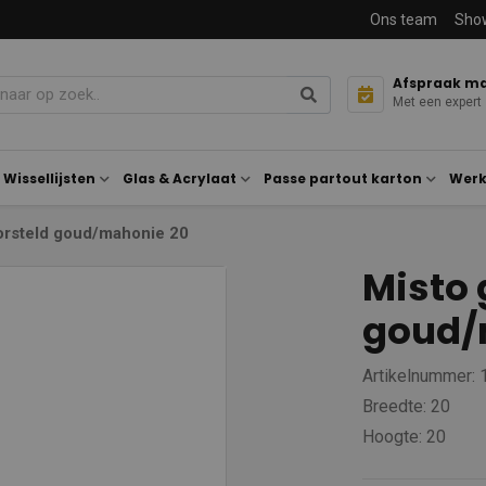
Ons team
Sho
Afspraak m
Met een expert
Wissellijsten
Glas & Acrylaat
Passe partout karton
Werk
orsteld goud/mahonie 20
Misto 
goud/
Artikelnummer:
Breedte: 20
Hoogte: 20