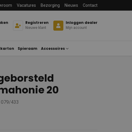
wroom
Vacatures
Bezorging
Nieuws
Contact
aken
Registreren
Inloggen dealer
Nieuwe klant
Mijn account
karton
Spieraam
Accessoires
geborsteld
mahonie 20
 1079/433