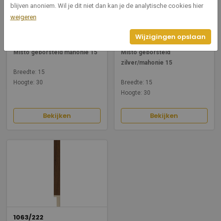
blijven anoniem. Wil je dit niet dan kan je de analytische cookies hier
weigeren
Wijzigingen opslaan
1063/435
1063/434
Misto geborsteld mahonie 15
Misto geborsteld
zilver/mahonie 15
Breedte: 15
Hoogte: 30
Breedte: 15
Hoogte: 30
Bekijken
Bekijken
1063/222