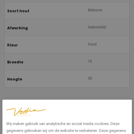
Mahonie
Soort hout
Geborsteld
Afwerking
Goud
Kleur
15
Breedte
30
Hoogte
Gerelateerde producten
Wij maken gebruik van analytische en social media cookies. Deze
gegevens gebruiken wij om de website te verbeteren. Deze gegevens